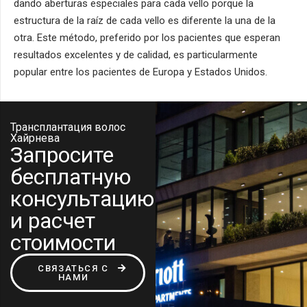
dando aberturas especiales para cada vello porque la
estructura de la raíz de cada vello es diferente la una de la
otra. Este método, preferido por los pacientes que esperan
resultados excelentes y de calidad, es particularmente
popular entre los pacientes de Europa y Estados Unidos.
Трансплантация волос
Хайрнева
Запросите
бесплатную
консультацию
и расчет
стоимости
СВЯЗАТЬСЯ С
НАМИ