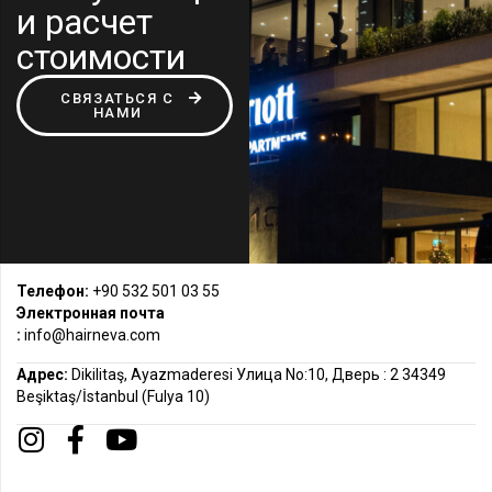
и расчет
стоимости
СВЯЗАТЬСЯ С
НАМИ
Телефон:
+90 532 501 03 55
Электронная почта
:
info@hairneva.com
Адрес:
Dikilitaş, Ayazmaderesi Улица No:10, Дверь : 2 34349
Beşiktaş/İstanbul (Fulya 10)