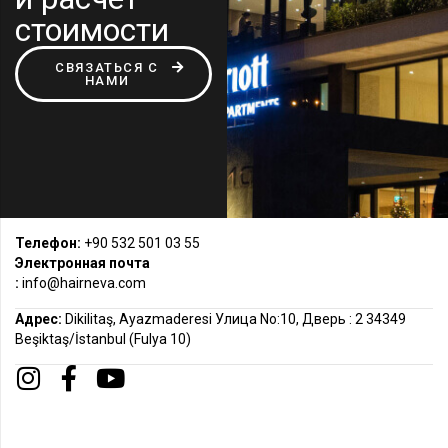
стоимости
СВЯЗАТЬСЯ С
НАМИ
Телефон:
+90 532 501 03 55
Электронная почта
:
info@hairneva.com
Адрес:
Dikilitaş, Ayazmaderesi Улица No:10, Дверь : 2 34349
Beşiktaş/İstanbul (Fulya 10)