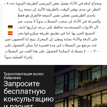
وتحتاج لدقة في الأداء يفضل بعض المرضى الطريقة اليدوية بصرف
النظر عن مدى توفير الوقت بالطريقة الآلية. إن نتيجة زراعة الشعر
بإحدى الطريقتين تعطي نفس النتيجة فالفرق هو فقط الطريقة
والسرعة في الأداء. إن سحب البصيلات يدوياُ لا يسبب ضرر للنسيج
لأن الأدوات المستخدمة تحافظ على درجة حرارتها ثابتة ولا يتضرر
النسيج الحي بها. لذا في تطبيق طريقة ميكرو فوا يجب الحرص
على الدقة والأداء بعناية وبطئ. إن المحرك يتيح لنا الحصول على
عدد مرتفع من البصيلات في مدة قصيرة لذا يمكن الحصول على
٣٠٠٠ -٤٠٠٠ بصيلة إذ لايمكننا الحصول على هذا العدد من البصيلات
بإجراء العملية يدوياً.
Трансплантация волос
Хайрнева
Запросите
бесплатную
консультацию
и расчет