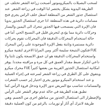
لسحب البصيلات بالميكروموتور أصبحت زراعة الشعر تختلف عن
الطريقة اليدوية بشكل يختصر لنا الوقت في زراعة الشعر. عند
استئصال جذور الشعر من المنطقة اسفل خلف الراس يجري فتح
مسامات دائرية في هذه المنطقة. اذا جرى استئصال الجذور يدويا
فان الإبرة التي يسسحب فيها الجذور تتحرك الى اليمين واليسار
وحركات دائرية مما يؤدي لتحرش قليل في النسيج الحي. أما في
حالة استخدام المحركات الدقيقة فان المحركات تقوم بحركات
دائرية مستمرة وثابتة بفعل الإبرة الموجودة على رأس المحرك
فتكون النتيجة سليمة أكثر. ومن المزايا الاخرى لتقنية ميكرو FUE
واستخدام المحركات الدقيقة هو ان عمق الانسجة يكون ثابتا ولا
داعي لتكرار ضبط مقدار العمق في كل مرة و مراقبته مجددا. يوفر
محرك ميكرو FUE امكانية استئصال الجذور القريبة من بعضها كثيراً
ويتفوق على كل الطرق في زراعة الشعر لسرعته في إجراء العملية
و عند استخدام الميكرو موتور يجري اختيار إبر حسب الشعرات
والمسامات تتناسب مع المريض تدور الإبرة وتدخل فروة الرأس كما
تطبق هذه الطريقة في حالة عدم توفر الشعر على الرأس
والإضطرار الى استئصال الجذور من مناطق اخرى من الجسم. وهي
طريقة لاتترك أي آثار أو تورمات. بالرغم من كون العملية دقيقة